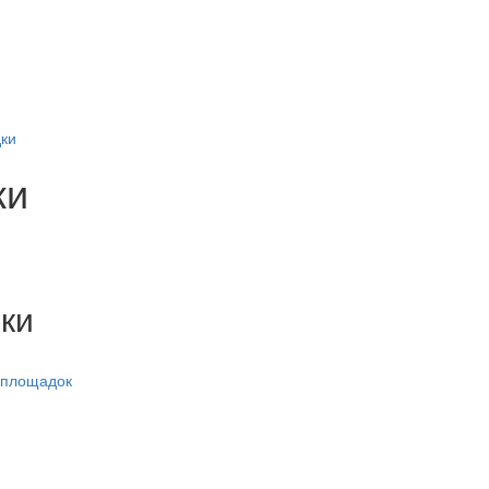
ки
ки
ки
 площадок