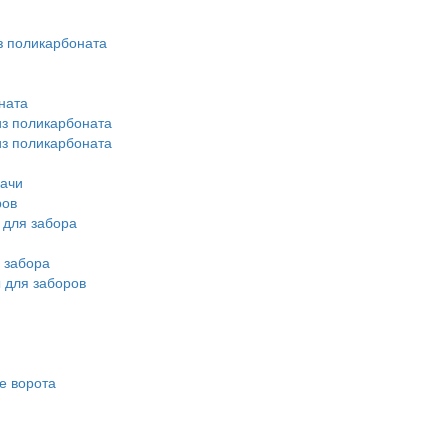
з поликарбоната
ната
из поликарбоната
из поликарбоната
дачи
ров
 для забора
 забора
 для заборов
е ворота