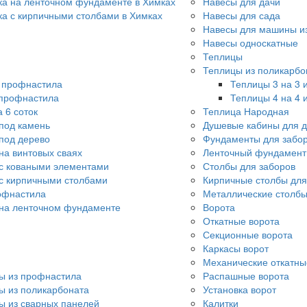
ка на ленточном фундаменте в Химках
Навесы для дачи
ка с кирпичными столбами в Химках
Навесы для сада
Навесы для машины и
Навесы односкатные
Теплицы
Теплицы из поликарбо
о профнастила
Теплицы 3 на 3 
 профнастила
Теплицы 4 на 4 
 6 соток
Теплица Народная
под камень
Душевые кабины для 
под дерево
Фундаменты для забо
на винтовых сваях
Ленточный фундамент
с коваными элементами
Столбы для заборов
с кирпичными столбами
Кирпичные столбы для
офнастила
Металлические столбы
 на ленточном фундаменте
Ворота
Откатные ворота
Секционные ворота
Каркасы ворот
Механические откатны
ы из профнастила
Распашные ворота
ы из поликарбоната
Установка ворот
ы из сварных панелей
Калитки