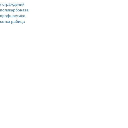
х ограждений
 поликарбоната
з профнастила
 сетки рабица