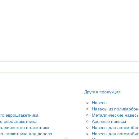
u
Другая продукция
Навесы
Навесы из поликарбон
ого евроштакетника
Металлические навес
го евроштакетника
Арочные навесы
аллического штакетника
Навесы для автомобил
го штакетника под дерево
Навесы для автомоби