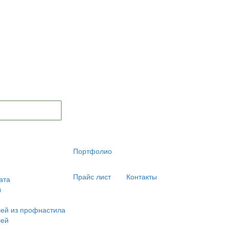
Портфолио
Прайс лист
Контакты
ата
ы
ей из профнастила
лей