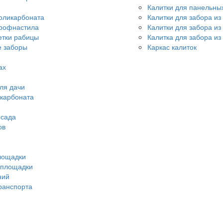
Калитки для панельны
оликарбоната
Калитки для забора из
профнастила
Калитки для забора и
етки рабицы
Калитка для забора из
 заборы
Каркас калиток
ах
ля дачи
икарбоната
 сада
ов
лощадки
 площадки
ний
ранспорта