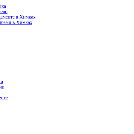
ика
рево
даменте в Химках
лбами в Химках
ми
ми
енте