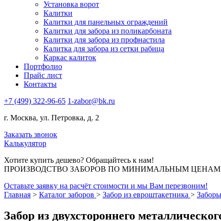
Установка ворот
Калитки
Калитки для панельных ограждений
Калитки для забора из поликарбоната
Калитки для забора из профнастила
Калитка для забора из сетки рабица
Каркас калиток
Портфолио
Прайс лист
Контакты
+7 (499) 322-96-65
1-zabor@bk.ru
г. Москва, ул. Петровка, д. 2
Заказать звонок
Калькулятор
Хотите купить дешево? Обращайтесь к нам!
ПРОИЗВОДСТВО ЗАБОРОВ ПО МИНИМАЛЬНЫМ ЦЕНАМ В
Оставьте заявку на расчёт стоимости и мы Вам перезвоним!
Главная
>
Каталог заборов
>
Забор из евроштакетника
>
Заборы
Забор из двухстороннего металлическог