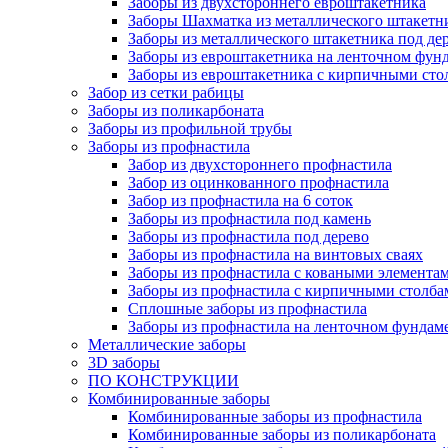
Заборы из двухстороннего евроштакетника
Заборы Шахматка из металлического штакетн
Заборы из металлического штакетника под де
Заборы из евроштакетника на ленточном фун
Заборы из евроштакетника с кирпичными сто
Забор из сетки рабицы
Заборы из поликарбоната
Заборы из профильной трубы
Заборы из профнастила
Забор из двухстороннего профнастила
Забор из оцинкованного профнастила
Забор из профнастила на 6 соток
Заборы из профнастила под камень
Заборы из профнастила под дерево
Заборы из профнастила на винтовых сваях
Заборы из профнастила с коваными элемента
Заборы из профнастила с кирпичными столба
Сплошные заборы из профнастила
Заборы из профнастила на ленточном фундам
Металлические заборы
3D заборы
ПО КОНСТРУКЦИИ
Комбинированные заборы
Комбинированные заборы из профнастила
Комбинированные заборы из поликарбоната